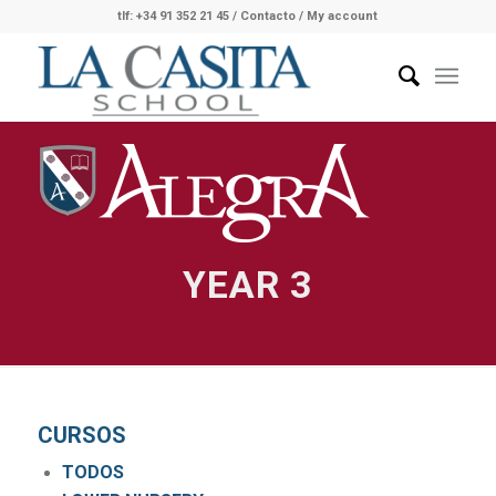
tlf: +34 91 352 21 45
/
Contacto
/ My account
YEAR 3
CURSOS
TODOS