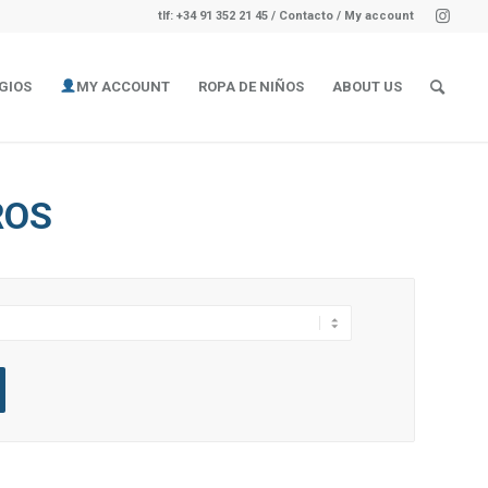
tlf: +34 91 352 21 45
/
Contacto
/ My account
GIOS
MY ACCOUNT
ROPA DE NIÑOS
ABOUT US
ROS