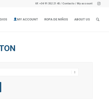
tlf: +34 91 352 21 45
/
Contacto
/ My account
GIOS
MY ACCOUNT
ROPA DE NIÑOS
ABOUT US
GTON