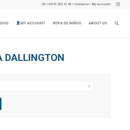
tlf: +34 91 352 21 45
/
Contacto
/ My account
GIOS
MY ACCOUNT
ROPA DE NIÑOS
ABOUT US
A DALLINGTON