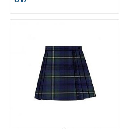
€
2.50