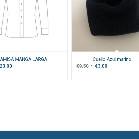
AMISA MANGA LARGA
Cuello Azul marino
El
El
23.00
€
9.50
€
3.00
precio
precio
original
actual
era:
es:
€9.50.
€3.00.