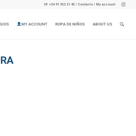
tlf: +34 91 352 21 45
/
Contacto
/ My account
GIOS
MY ACCOUNT
ROPA DE NIÑOS
ABOUT US
GRA